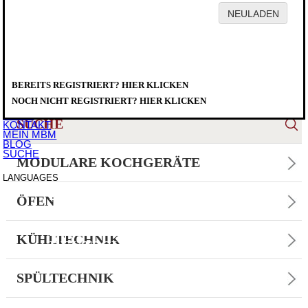
HOME
FIRMA
PRODUKTE
FACHHÄNDLER
BEREITS REGISTRIERT? HIER KLICKEN
SERVICE
PRODUKTE
DOWNLOAD
NOCH NICHT REGISTRIERT? HIER KLICKEN
VERANSTALTUNGEN
NEWS
SUCHE
KONTAKT
MEIN MBM
BLOG
SUCHE
MODULARE KOCHGERÄTE
LANGUAGES
ITALIANO
ÖFEN
ENGLISH
FRANCAIS
KÜHLTECHNIK
DEUTSCH
ESPAÑOL
SPÜLTECHNIK