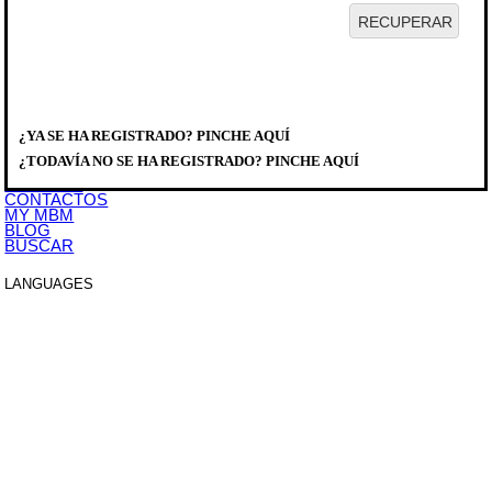
HOME
EMPRESA
PRODUCTOS
DISTRIBUIDORES
¿YA SE HA REGISTRADO? PINCHE AQUÍ
SERVICIO
PRODUCTOS
>
COCCION MODULAR
>
DOMINA PRO 700
>
COCINAS A
DESCARGAS
GAS
¿TODAVÍA NO SE HA REGISTRADO? PINCHE AQUÍ
EVENTOS
FB74TXS
NOTICIAS
CONTACTOS
MY MBM
BLOG
BUSCAR
LANGUAGES
ITALIANO
ENGLISH
FRANCAIS
DEUTSCH
ESPAÑOL