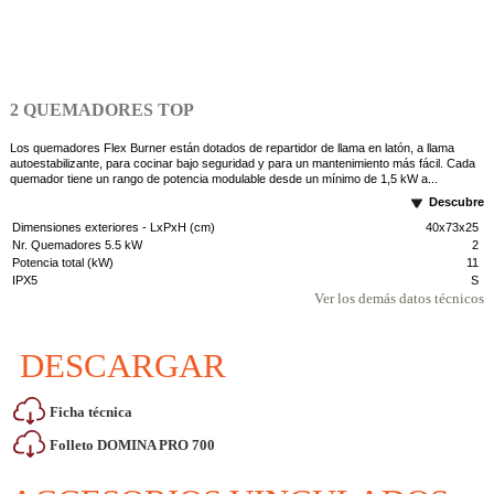
2 QUEMADORES TOP
Los quemadores Flex Burner están dotados de repartidor de llama en latón, a llama
autoestabilizante, para cocinar bajo seguridad y para un mantenimiento más fácil. Cada
quemador tiene un rango de potencia modulable desde un mínimo de 1,5 kW a...
Descubre
Dimensiones exteriores - LxPxH (cm)
40x73x25
Nr. Quemadores 5.5 kW
2
Potencia total (kW)
11
IPX5
S
Ver los demás datos técnicos
DESCARGAR
Ficha técnica
Folleto DOMINA PRO 700