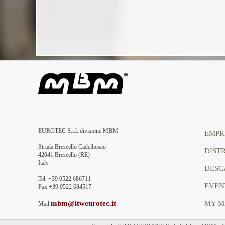
EUROTEC S.r.l. divisione MBM
EMPR
Strada Brescello Cadelbosco
DIST
42041 Brescello (RE)
Italy
DESC
Tel. +39 0522 686711
EVEN
Fax +39 0522 684517
mbm@itweurotec.it
MY 
Mail