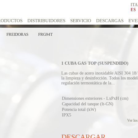
ITA
ES
RODUCTOS
DISTRIBUIDORES
SERVICIO
DESCARGAS
EVE
FREIDORAS
FRG94T
1 CUBA GAS TOP (SUSPENDIDO)
Las cubas de acero inoxidable AISI 304 18/1
la limpieza y desinfección. Todos los mode
regulación termostática de la...
Dimensiones exteriores - LxPxH (cm)
Capacidad del tanque (lt-GN)
Potencia total (kW)
IPX5
Ver los
DESCARGAR