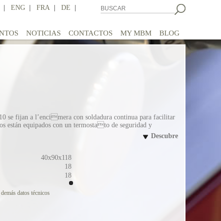
|
ENG
|
FRA
|
DE
|
NTOS
NOTICIAS
CONTACTOS
MY MBM
BLOG
0 se fijan a l’encimera con soldadura continua para facilitar
los están equipados con un termostato de seguridad y
Descubre
40x90x118
18
18
 demás datos técnicos