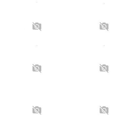
.
.
.
.