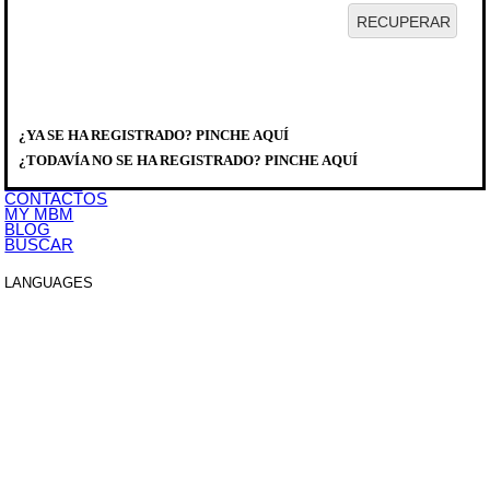
HOME
EMPRESA
PRODUCTOS
DISTRIBUIDORES
¿YA SE HA REGISTRADO? PINCHE AQUÍ
SERVICIO
PRODUCTOS
>
LAVADO
>
DOMINA PLUS
>
CAPOTA LAVAVAJILLAS
DESCARGAS
LK623
¿TODAVÍA NO SE HA REGISTRADO? PINCHE AQUÍ
EVENTOS
NOTICIAS
CONTACTOS
MY MBM
BLOG
BUSCAR
LANGUAGES
ITALIANO
ENGLISH
FRANCAIS
DEUTSCH
ESPAÑOL