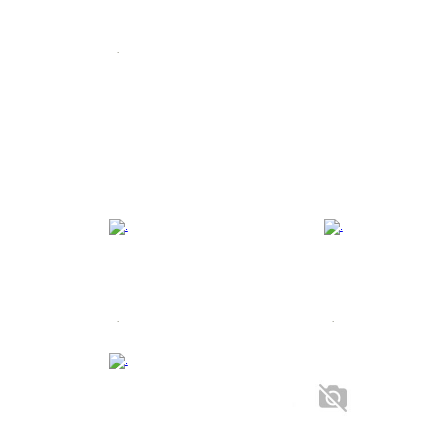
.
.
.