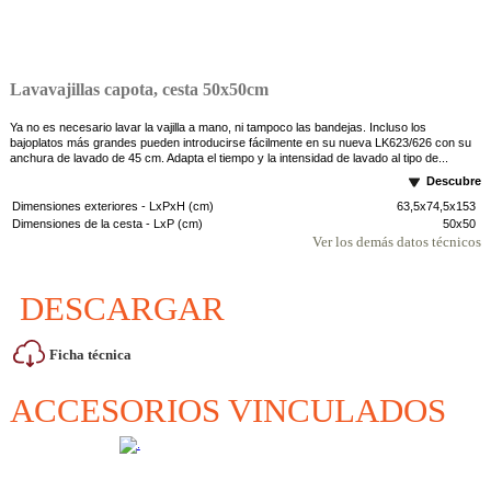
Lavavajillas capota, cesta 50x50cm
Ya no es necesario lavar la vajilla a mano, ni tampoco las bandejas. Incluso los
bajoplatos más grandes pueden introducirse fácilmente en su nueva LK623/626 con su
anchura de lavado de 45 cm. Adapta el tiempo y la intensidad de lavado al tipo de...
Descubre
Dimensiones exteriores - LxPxH (cm)
63,5x74,5x153
Dimensiones de la cesta - LxP (cm)
50x50
Ver los demás datos técnicos
DESCARGAR
Ficha técnica
ACCESORIOS VINCULADOS