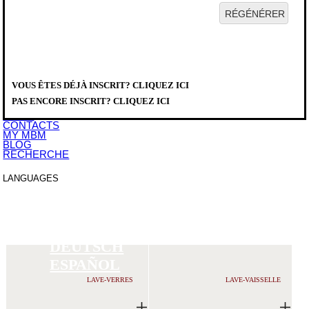
HOME
SOCIÉTÉ
PRODUITS
DISTRIBUTEURS
VOUS ÊTES DÉJÀ INSCRIT? CLIQUEZ ICI
SERVICE
PRODUITS
>
TÉLÉCHARGER
DIRECT LINE PLUS
PAS ENCORE INSCRIT? CLIQUEZ ICI
ÉVÉNEMENTS
NEWS
CONTACTS
MY MBM
BLOG
RECHERCHE
LANGUAGES
ITALIANO
ENGLISH
FRANCAIS
DEUTSCH
ESPAÑOL
LAVE-VERRES
LAVE-VAISSELLE