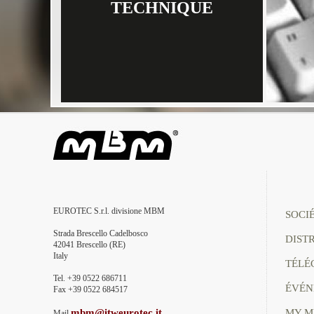
TECHNIQUE
EUROTEC S.r.l. divisione MBM
SOCI
Strada Brescello Cadelbosco
DIST
42041 Brescello (RE)
Italy
TÉLÉ
Tel. +39 0522 686711
ÉVÉN
Fax +39 0522 684517
mbm@itweurotec.it
MY 
Mail