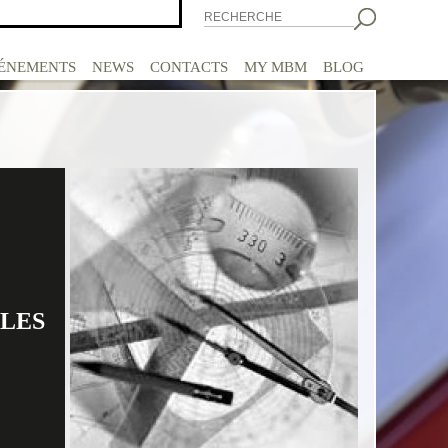
|
ENG
|
FRA
|
DE
|
ÉNEMENTS
NEWS
CONTACTS
MY MBM
BLOG
LES