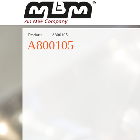
Prodotti
A800105
A800105