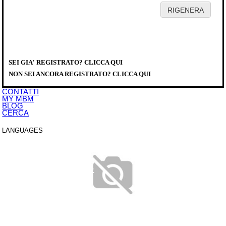
HOME
AZIENDA
PRODOTTI
DISTRIBUTORI
SEI GIA' REGISTRATO? CLICCA QUI
SERVICE
PRODOTTI
>
DOWNLOAD
A980007
NON SEI ANCORA REGISTRATO? CLICCA QUI
EVENTI
NEWS
CONTATTI
MY MBM
BLOG
CERCA
LANGUAGES
ITALIANO
ENGLISH
FRANCAIS
DEUTSCH
ESPAÑOL