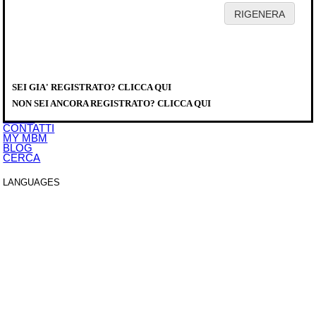
HOME
AZIENDA
PRODOTTI
DISTRIBUTORI
SEI GIA' REGISTRATO? CLICCA QUI
SERVICE
PRODOTTI
>
DOWNLOAD
B800004
NON SEI ANCORA REGISTRATO? CLICCA QUI
EVENTI
NEWS
CONTATTI
MY MBM
BLOG
CERCA
LANGUAGES
ITALIANO
ENGLISH
FRANCAIS
DEUTSCH
ESPAÑOL