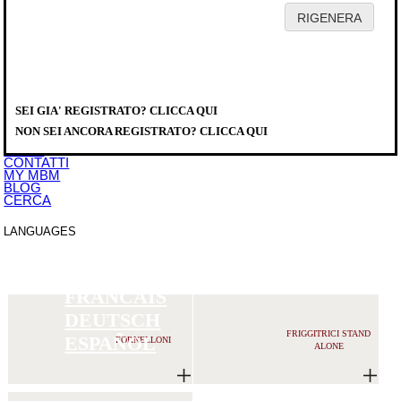
HOME
AZIENDA
PRODOTTI
DISTRIBUTORI
SEI GIA' REGISTRATO? CLICCA QUI
SERVICE
PRODOTTI
>
DOWNLOAD
NON SEI ANCORA REGISTRATO? CLICCA QUI
EVENTI
NEWS
CONTATTI
MY MBM
BLOG
CERCA
LANGUAGES
ITALIANO
ENGLISH
FRANCAIS
DEUTSCH
FRIGGITRICI STAND
ESPAÑOL
FORNELLONI
ALONE