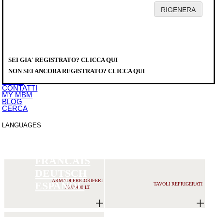
HOME
AZIENDA
PRODOTTI
DISTRIBUTORI
SEI GIA' REGISTRATO? CLICCA QUI
SERVICE
PRODOTTI
>
DOWNLOAD
NON SEI ANCORA REGISTRATO? CLICCA QUI
EVENTI
NEWS
CONTATTI
MY MBM
BLOG
CERCA
LANGUAGES
ITALIANO
ENGLISH
FRANCAIS
DEUTSCH
ARMADI FRIGORIFERI
ESPAÑOL
TAVOLI REFRIGERATI
700/1400 LT