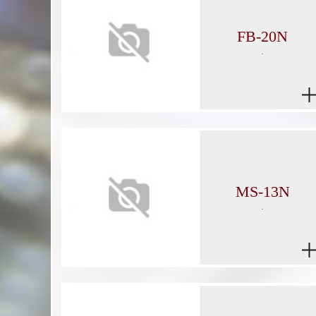
FB-20N
.
MS-13N
.