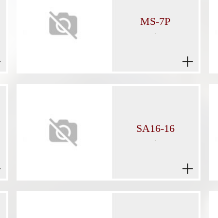
MS-7P
.
SA16-16
.