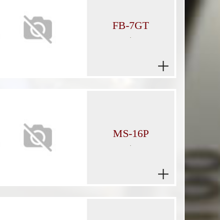
FB-7GT
.
MS-16P
.