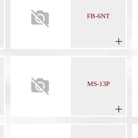
FB-6NT
.
MS-13P
.