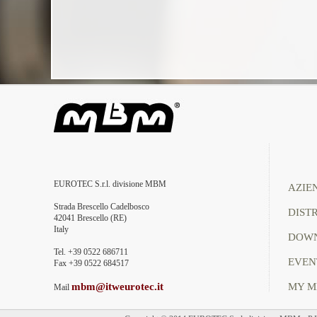
EUROTEC S.r.l. divisione MBM
AZIE
Strada Brescello Cadelbosco
DIST
42041 Brescello (RE)
Italy
DOW
Tel. +39 0522 686711
EVEN
Fax +39 0522 684517
mbm@itweurotec.it
MY 
Mail