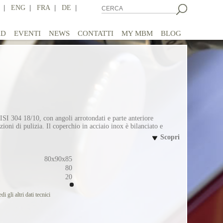
|
ENG
|
FRA
|
DE
|
AD
EVENTI
NEWS
CONTATTI
MY MBM
BLOG
ISI 304 18/10, con angoli arrotondati e parte anteriore
ioni di pulizia. Il coperchio in acciaio inox è bilanciato e
Scopri
80x90x85
80
20
di gli altri dati tecnici