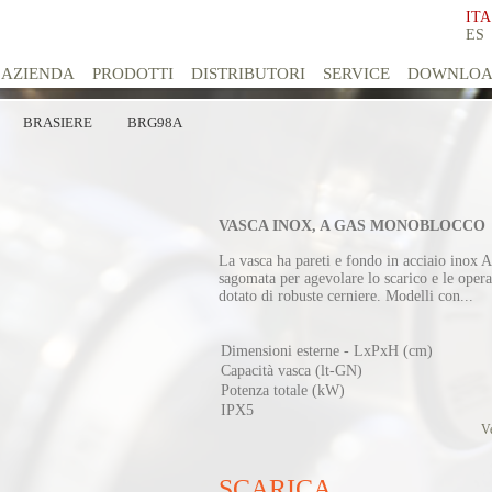
ITA
ES
AZIENDA
PRODOTTI
DISTRIBUTORI
SERVICE
DOWNLO
BRASIERE
BRG98A
VASCA INOX, A GAS MONOBLOCCO
La vasca ha pareti e fondo in acciaio inox A
sagomata per agevolare lo scarico e le operaz
dotato di robuste cerniere. Modelli con...
Dimensioni esterne - LxPxH (cm)
Capacità vasca (lt-GN)
Potenza totale (kW)
IPX5
Ve
SCARICA