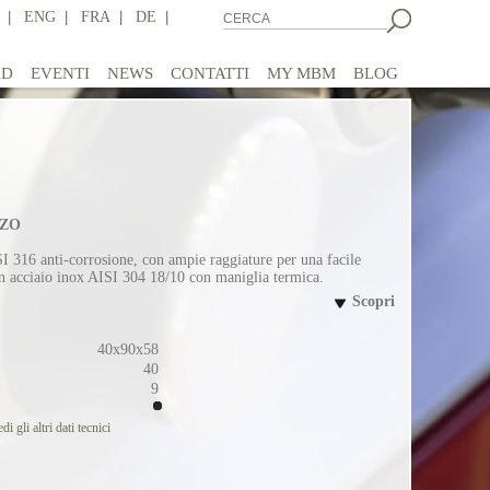
|
ENG
|
FRA
|
DE
|
AD
EVENTI
NEWS
CONTATTI
MY MBM
BLOG
LZO
I 316 anti-corrosione, con ampie raggiature per una facile
o in acciaio inox AISI 304 18/10 con maniglia termica.
Scopri
40x90x58
40
9
di gli altri dati tecnici