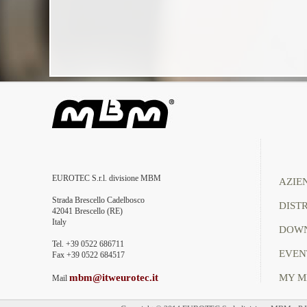
EUROTEC S.r.l. divisione MBM
AZIE
Strada Brescello Cadelbosco
DIST
42041 Brescello (RE)
Italy
DOW
Tel. +39 0522 686711
EVEN
Fax +39 0522 684517
mbm@itweurotec.it
MY 
Mail