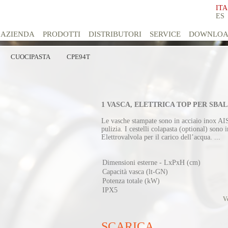
ITA
ES
AZIENDA
PRODOTTI
DISTRIBUTORI
SERVICE
DOWNLO
CUOCIPASTA
CPE94T
1 VASCA, ELETTRICA TOP PER SBA
Le vasche stampate sono in acciaio inox AIS
pulizia. I cestelli colapasta (optional) son
Elettrovalvola per il carico dell’acqua. ...
Dimensioni esterne - LxPxH (cm)
Capacità vasca (lt-GN)
Potenza totale (kW)
IPX5
Ve
SCARICA