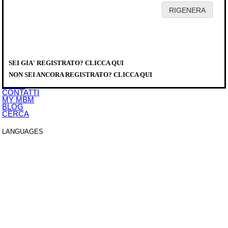
HOME
AZIENDA
PRODOTTI
DISTRIBUTORI
SEI GIA' REGISTRATO? CLICCA QUI
SERVICE
PRODOTTI
>
LAVAGGIO
>
DIRECT LINE PLUS
>
LAVASTOVIGLIE
DOWNLOAD
SOTTOBANCO
NON SEI ANCORA REGISTRATO? CLICCA QUI
EVENTI
LS506M
NEWS
CONTATTI
MY MBM
BLOG
CERCA
LANGUAGES
ITALIANO
ENGLISH
FRANCAIS
DEUTSCH
ESPAÑOL