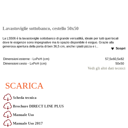
Lavastoviglie sottobanco, cestello 50x50
La LS506 è la lavastoviglie sottobanco di grande versatilità, ideale per tutti quei locali
dove le esigenze sono impegnative ma lo spazio disponibile è esiguo. Grazie alla
generosa apertura della porta di ben 36,5 cm, anche i piatti pizza e i...
Scopri
Dimensioni esterne - LxPxH (cm)
57,5x60,5x82
Dimensioni cesto - LxPxH (cm)
50x50
Vedi gli altri dati tecnici
SCARICA
Scheda tecnica
Brochure DIRECT LINE PLUS
Manuale Uso
Manuale Uso 2017