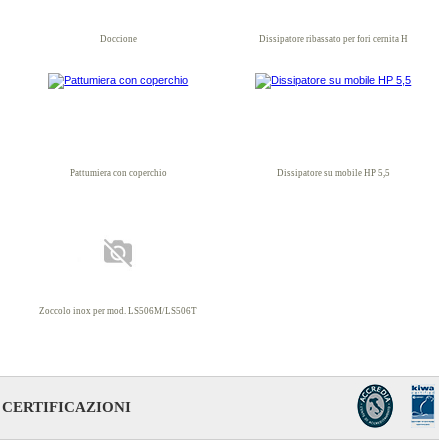
Doccione
Dissipatore ribassato per fori cernita H
Pattumiera con coperchio
Dissipatore su mobile HP 5,5
Zoccolo inox per mod. LS506M/LS506T
CERTIFICAZIONI