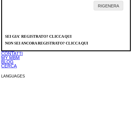
HOME
AZIENDA
PRODOTTI
DISTRIBUTORI
SEI GIA' REGISTRATO? CLICCA QUI
SERVICE
PRODOTTI
>
COTTURA MODULARE
>
DOMINA PRO 700
>
DOWNLOAD
MULTIFUNZIONE
NON SEI ANCORA REGISTRATO? CLICCA QUI
EVENTI
MFE74A
NEWS
CONTATTI
MY MBM
BLOG
CERCA
LANGUAGES
ITALIANO
ENGLISH
FRANCAIS
DEUTSCH
ESPAÑOL