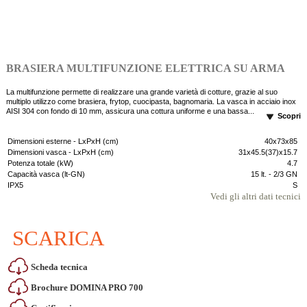
BRASIERA MULTIFUNZIONE ELETTRICA SU ARMA
La multifunzione permette di realizzare una grande varietà di cotture, grazie al suo
multiplo utilizzo come brasiera, frytop, cuocipasta, bagnomaria. La vasca in acciaio inox
AISI 304 con fondo di 10 mm, assicura una cottura uniforme e una bassa...
Scopri
Dimensioni esterne - LxPxH (cm)
40x73x85
Dimensioni vasca - LxPxH (cm)
31x45.5(37)x15.7
Potenza totale (kW)
4.7
Capacità vasca (lt-GN)
15 lt. - 2/3 GN
IPX5
S
Vedi gli altri dati tecnici
SCARICA
Scheda tecnica
Brochure DOMINA PRO 700