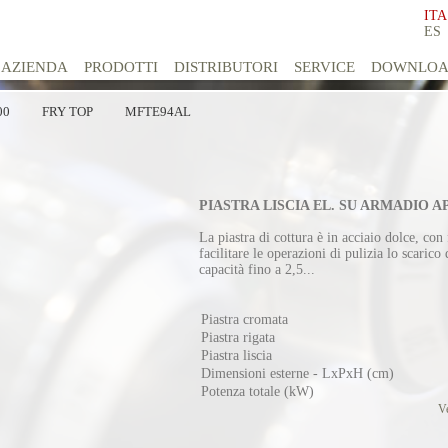
ITA
ES
AZIENDA
PRODOTTI
DISTRIBUTORI
SERVICE
DOWNLO
00
FRY TOP
MFTE94AL
PIASTRA LISCIA EL. SU ARMADIO 
La piastra di cottura è in acciaio dolce, co
facilitare le operazioni di pulizia lo scarico
capacità fino a 2,5...
Piastra cromata
Piastra rigata
Piastra liscia
Dimensioni esterne - LxPxH (cm)
Potenza totale (kW)
Ve