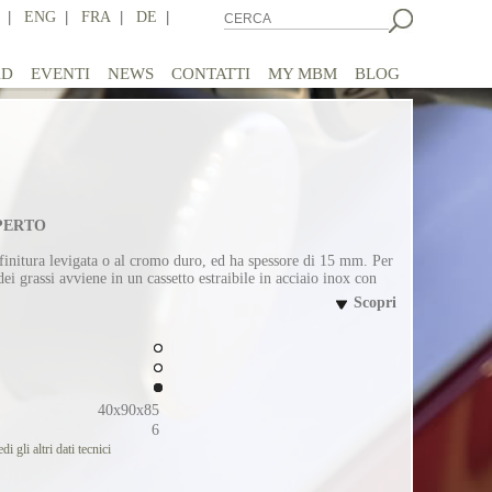
|
ENG
|
FRA
|
DE
|
AD
EVENTI
NEWS
CONTATTI
MY MBM
BLOG
APERTO
n finitura levigata o al cromo duro, ed ha spessore di 15 mm. Per
 dei grassi avviene in un cassetto estraibile in acciaio inox con
Scopri
40x90x85
6
di gli altri dati tecnici