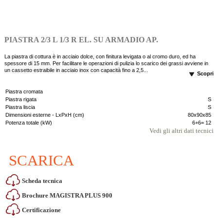
PIASTRA 2/3 L 1/3 R EL. SU ARMADIO AP.
La piastra di cottura è in acciaio dolce, con finitura levigata o al cromo duro, ed ha
spessore di 15 mm. Per facilitare le operazioni di pulizia lo scarico dei grassi avviene in
un cassetto estraibile in acciaio inox con capacità fino a 2,5...
Scopri
Piastra cromata
Piastra rigata
S
Piastra liscia
S
Dimensioni esterne - LxPxH (cm)
80x90x85
Potenza totale (kW)
6+6= 12
Vedi gli altri dati tecnici
SCARICA
Scheda tecnica
Brochure MAGISTRA PLUS 900
Certificazione