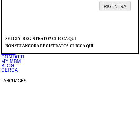
HOME
AZIENDA
PRODOTTI
DISTRIBUTORI
SEI GIA' REGISTRATO? CLICCA QUI
SERVICE
PRODOTTI
>
COTTURA MODULARE
>
MAGISTRA PLUS 900
>
FRY TOP
DOWNLOAD
MFTE98ALR
NON SEI ANCORA REGISTRATO? CLICCA QUI
EVENTI
NEWS
CONTATTI
MY MBM
BLOG
CERCA
LANGUAGES
ITALIANO
ENGLISH
FRANCAIS
DEUTSCH
ESPAÑOL