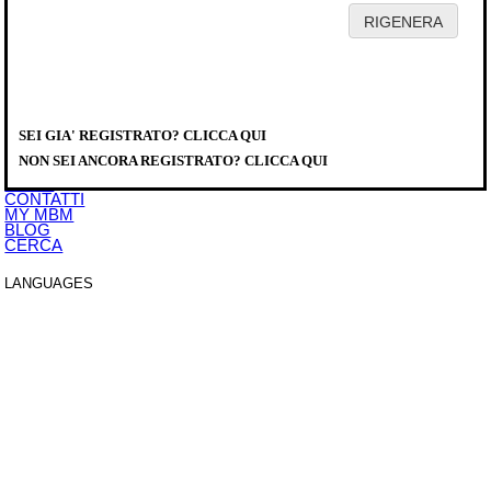
HOME
AZIENDA
PRODOTTI
DISTRIBUTORI
SEI GIA' REGISTRATO? CLICCA QUI
SERVICE
PRODOTTI
>
COTTURA MODULARE
>
MAGISTRA PLUS 900
>
FRY TOP
DOWNLOAD
MFTG94ALC
NON SEI ANCORA REGISTRATO? CLICCA QUI
EVENTI
NEWS
CONTATTI
MY MBM
BLOG
CERCA
LANGUAGES
ITALIANO
ENGLISH
FRANCAIS
DEUTSCH
ESPAÑOL