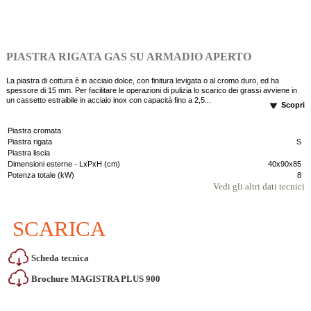
PIASTRA RIGATA GAS SU ARMADIO APERTO
La piastra di cottura è in acciaio dolce, con finitura levigata o al cromo duro, ed ha
spessore di 15 mm. Per facilitare le operazioni di pulizia lo scarico dei grassi avviene in
un cassetto estraibile in acciaio inox con capacità fino a 2,5...
Scopri
Piastra cromata
Piastra rigata
S
Piastra liscia
Dimensioni esterne - LxPxH (cm)
40x90x85
Potenza totale (kW)
8
Vedi gli altri dati tecnici
SCARICA
Scheda tecnica
Brochure MAGISTRA PLUS 900