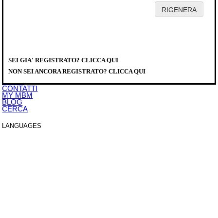
HOME
AZIENDA
PRODOTTI
DISTRIBUTORI
SEI GIA' REGISTRATO? CLICCA QUI
SERVICE
PRODOTTI
>
COTTURA MODULARE
>
MAGISTRA PLUS 900
>
FRY TOP
DOWNLOAD
MFTG94AR
NON SEI ANCORA REGISTRATO? CLICCA QUI
EVENTI
NEWS
CONTATTI
MY MBM
BLOG
CERCA
LANGUAGES
ITALIANO
ENGLISH
FRANCAIS
DEUTSCH
ESPAÑOL