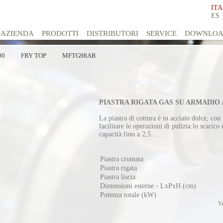
ITA
ES
AZIENDA
PRODOTTI
DISTRIBUTORI
SERVICE
DOWNLO
00
FRY TOP
MFTG98AR
PIASTRA RIGATA GAS SU ARMADIO
La piastra di cottura è in acciaio dolce, co
facilitare le operazioni di pulizia lo scarico
capacità fino a 2,5...
Piastra cromata
Piastra rigata
Piastra liscia
Dimensioni esterne - LxPxH (cm)
Potenza totale (kW)
Ve