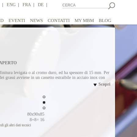
|
ENG
|
FRA
|
DE
|
AD
EVENTI
NEWS
CONTATTI
MY MBM
BLOG
 APERTO
n finitura levigata o al cromo duro, ed ha spessore di 15 mm. Per
 dei grassi avviene in un cassetto estraibile in acciaio inox con
Scopri
80x90x85
8+8= 16
di gli altri dati tecnici