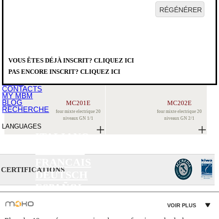
HOME
SOCIÉTÉ
PRODUITS
DISTRIBUTEURS
VOUS ÊTES DÉJÀ INSCRIT? CLIQUEZ ICI
SERVICE
PRODUITS
>
CUISSON VERTICAL
>
X
TÉLÉCHARGER
FOURS MAXI
PAS ENCORE INSCRIT? CLIQUEZ ICI
ÉVÉNEMENTS
NEWS
CONTACTS
MY MBM
BLOG
MC201E
MC202E
RECHERCHE
four mixte electrique 20
four mixte electrique 20
niveaux GN 1/1
niveaux GN 2/1
LANGUAGES
ITALIANO
ENGLISH
FRANCAIS
CERTIFICATIONS
DEUTSCH
ESPAÑOL
VOIR PLUS