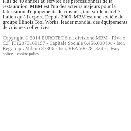
Plus de 40 années au service des professionnels de la
restauration.
MBM
est l'un des acteurs majeurs pour la
fabrication d'équipements de cuisines, tant sur le marché
Italien qu'à l'export. Depuis 2000, MBM est une société du
groupe Illinois Tool Works, leader mondial des équipements
de cuisines collectives.
Copyright © 2014 EUROTEC S.r.l. divisione MBM - P.Iva e
C.F. IT12073160157 - Capitale Sociale 6.456.000 i.v. - Iscr.
Reg. Impr. Milano 87306 - Iscr. REA VR-281824 -
privacy
-
policy
cookie policy