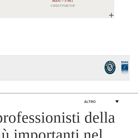
MIN77T-M1
4 INDUTTORI TOP
ALTRO
rofessionisti della
iù importanti nel