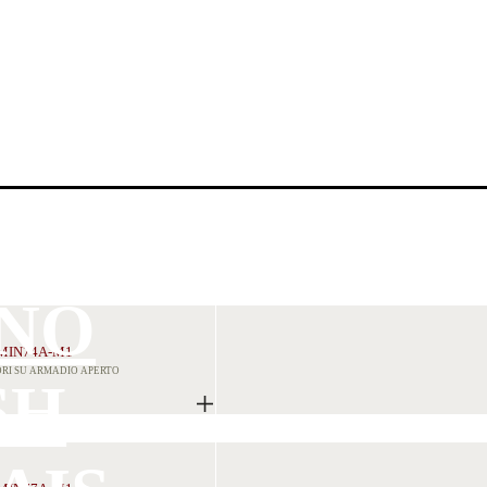
ANO
MIN74A-M1
ORI SU ARMADIO APERTO
SH