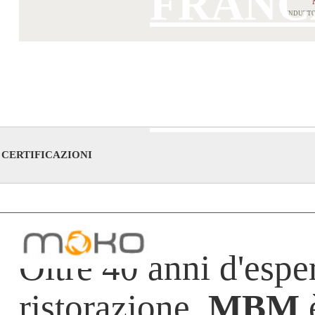
FRANC
4 INDUTT
DEUTS
ESPAÑ
CERTIFICAZIONI
Oltre 40 anni d'esper
ristorazione.
MBM
è