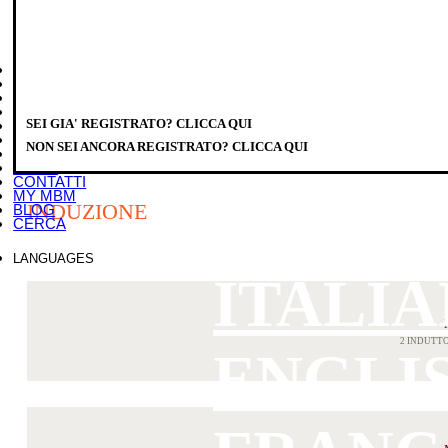
HOME
AZIENDA
PRODOTTI
DISTRIBUTORI
SEI GIA' REGISTRATO? CLICCA QUI
SERVICE
DOWNLOAD
NON SEI ANCORA REGISTRATO? CLICCA QUI
EVENTI
PRODOTTI
>
COTTURA MODULARE
>
MAGISTRA PLUS 700
NEWS
CONTATTI
MY MBM
INDUZIONE
BLOG
CERCA
LANGUAGES
ITALI
2 INDUTT
ENGLI