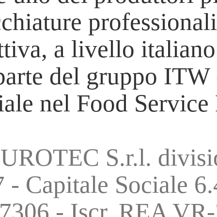
chiature professionali
iva, a livello italian
rte del gruppo ITW - 
iale nel Food Service
UROTEC S.r.l. divisi
 Capitale Sociale 6.45
87306 - Iscr. REA VR