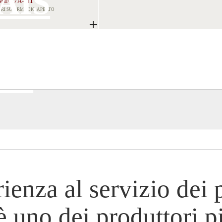
AIS
MIN77A-M1
ORI SU ARMADIO APERTO
CH
OL
ienza al servizio dei p
 uno dei produttori p