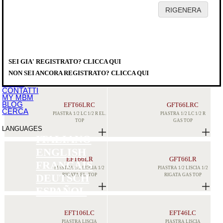
HOME
AZIENDA
PRODOTTI
DISTRIBUTORI
SEI GIA' REGISTRATO? CLICCA QUI
SERVICE
PRODOTTI
>
COTTURA MODULARE
>
MINIMA 600
DOWNLOAD
FRY TOP
NON SEI ANCORA REGISTRATO? CLICCA QUI
EVENTI
NEWS
CONTATTI
MY MBM
BLOG
EFT66LRC
GFT66LRC
CERCA
PIASTRA 1/2 LC 1/2 R EL.
PIASTRA 1/2 LC 1/2 R
TOP
GAS TOP
LANGUAGES
ITALIANO
ENGLISH
EFT66LR
GFT66LR
FRANCAIS
PIASTRA 1/2 LISCIA 1/2
PIASTRA 1/2 LISCIA 1/2
RIGATA EL. TOP
RIGATA GAS TOP
DEUTSCH
ESPAÑOL
EFT106LC
EFT46LC
PIASTRA LISCIA
PIASTRA LISCIA