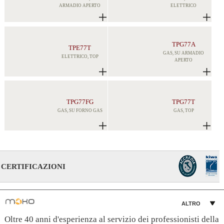
ARMADIO APERTO
ELETTRICO
TPG77A
TPE77T
GAS, SU ARMADIO
ELETTRICO, TOP
APERTO
TPG77FG
TPG77T
GAS, SU FORNO GAS
GAS, TOP
CERTIFICAZIONI
ALTRO
Oltre 40 anni d'esperienza al servizio dei professionisti della