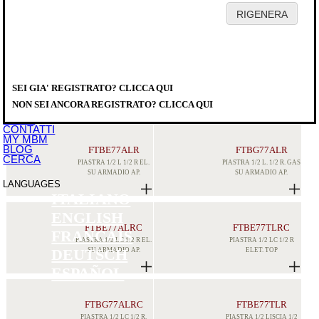
HOME
AZIENDA
PRODOTTI
DISTRIBUTORI
SEI GIA' REGISTRATO? CLICCA QUI
SERVICE
PRODOTTI
>
COTTURA MODULARE
>
DOMINA PRO 700
DOWNLOAD
FRY TOP
NON SEI ANCORA REGISTRATO? CLICCA QUI
EVENTI
NEWS
CONTATTI
MY MBM
BLOG
FTBE77ALR
FTBG77ALR
CERCA
PIASTRA 1/2 L 1/2 R EL.
PIASTRA 1/2 L. 1/2 R. GAS
SU ARMADIO AP.
SU ARMADIO AP.
LANGUAGES
ITALIANO
ENGLISH
FTBE77ALRC
FTBE77TLRC
FRANCAIS
PIASTRA 1/2 LC 1/2 R EL.
PIASTRA 1/2 LC 1/2 R
SU ARMADIO AP.
ELET. TOP
DEUTSCH
ESPAÑOL
FTBG77ALRC
FTBE77TLR
PIASTRA 1/2 LC 1/2 R.
PIASTRA 1/2 LISCIA 1/2