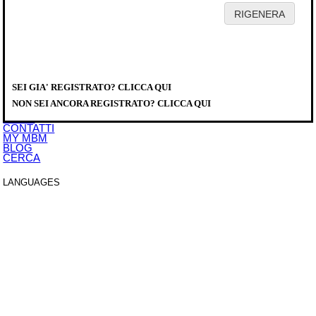
HOME
AZIENDA
PRODOTTI
DISTRIBUTORI
SEI GIA' REGISTRATO? CLICCA QUI
SERVICE
PRODOTTI
>
ATTREZZATURE VARIE DI COTTURA
>
SALAMANDRE
>
DOWNLOAD
SALAMANDRE
NON SEI ANCORA REGISTRATO? CLICCA QUI
EVENTI
SAE561M
NEWS
CONTATTI
MY MBM
BLOG
CERCA
LANGUAGES
ITALIANO
ENGLISH
FRANCAIS
DEUTSCH
ESPAÑOL