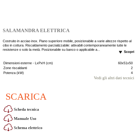
SALAMANDRA ELETTRICA
Costruito in acciao inox. Piano superiore mobile, posizionabile a varie altezze rispetto al
cibo in cottura. Riscaldamento parzializzabile: attivabili contemporaneamente tutte le
resistenze o solo la metà. Posizionabile su banco o applicabile a...
Scopri
Dimensioni esterne - LxPxH (cm)
60x51x50
Zone riscaldanti
2
Potenza (kW)
4
Vedi gli altri dati tecnici
SCARICA
Scheda tecnica
Manuale Uso
Schema elettrico